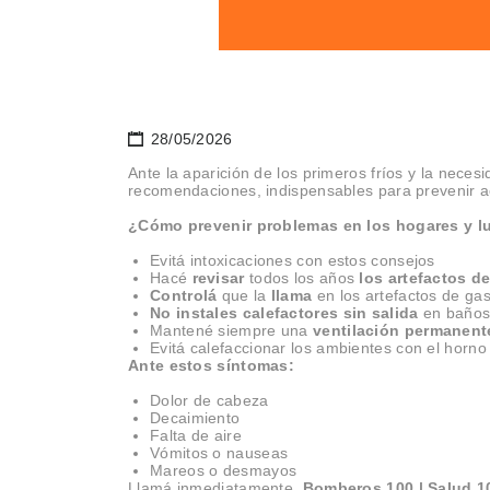
28/05/2026
Ante la aparición de los primeros fríos y la neces
recomendaciones, indispensables para prevenir a
¿Cómo prevenir problemas en los hogares y l
Evitá intoxicaciones con estos consejos
Hacé
revisar
todos los años
los artefactos d
Controlá
que la
llama
en los artefactos de ga
No instales calefactores sin salida
en baños 
Mantené siempre una
ventilación permanent
Evitá calefaccionar los ambientes con el horno 
Ante estos síntomas:
Dolor de cabeza
Decaimiento
Falta de aire
Vómitos o nauseas
Mareos o desmayos
Llamá inmediatamente
Bomberos 100 | Salud 10