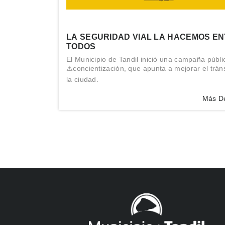
LA SEGURIDAD VIAL LA HACEMOS E
TODOS
El Municipio de Tandil inició una campaña públi
⚠️concientización, que apunta a mejorar el trán
la ciudad.
Más De