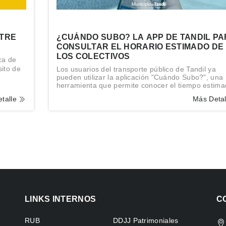
NTRE
¿CUÁNDO SUBO? LA APP DE TANDIL P
CONSULTAR EL HORARIO ESTIMADO DE
LOS COLECTIVOS
ca de
sito de
Los usuarios del transporte público de Tandil ya
pueden utilizar la aplicación "Cuándo Subo?", una
herramienta que permite conocer el tiempo estim
de arribo de las distintas líneas de colectivos a ca
talle
Más Deta
una de las paradas de la ciudad.
LINKS INTERNOS
C
RUB
DDJJ Patrimoniales