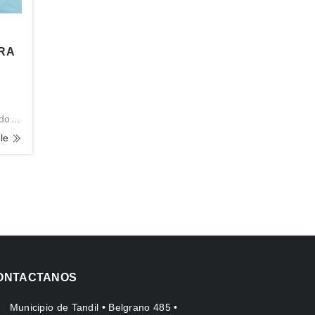
ARA
ado
da
lle
ONTACTANOS
Municipio de Tandil • Belgrano 485 •