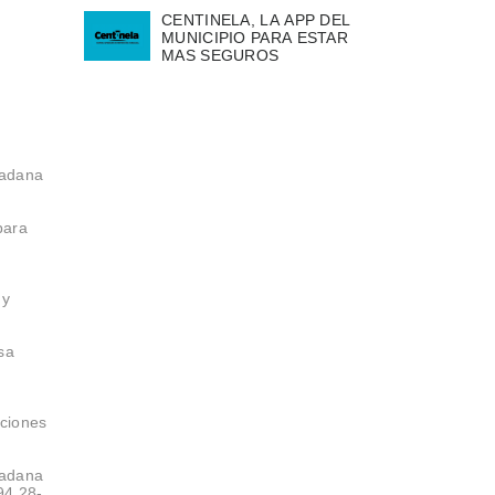
CENTINELA, LA APP DEL
MUNICIPIO PARA ESTAR
MAS SEGUROS
dadana
para
 y
sa
uciones
dadana
94 28-