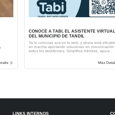
CONOCÉ A TABI, EL ASISTENTE VIRTUA
DEL MUNICIPIO DE TANDIL
Ya lo conocías acá en la web, y ahora está oficial
en marcha aportando soluciones en comunicación
e
todos los tandilenses. Simplifica trámites, apura
tiempos y da información a medida sobre servicios
gestiones, sin necesidad de tener que concurrir a
talle
Más Deta
oficina.
LINKS INTERNOS
C