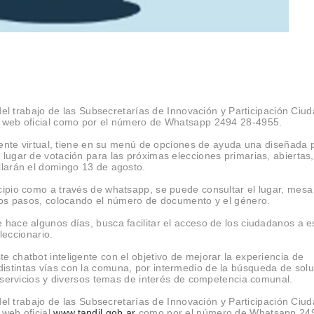
 del trabajo de las Subsecretarías de Innovación y Participación Ciu
a web oficial como por el número de Whatsapp 2494 28-4955.
stente virtual, tiene en su menú de opciones de ayuda una diseñada 
lugar de votación para las próximas elecciones primarias, abiertas,
llarán el domingo 13 de agosto.
cipio como a través de whatsapp, se puede consultar el lugar, mesa
 los pasos, colocando el número de documento y el género.
 hace algunos días, busca facilitar el acceso de los ciudadanos a e
eleccionario.
 chatbot inteligente con el objetivo de mejorar la experiencia de
istintas vías con la comuna, por intermedio de la búsqueda de sol
, servicios y diversos temas de interés de competencia comunal.
 del trabajo de las Subsecretarías de Innovación y Participación Ciu
 web oficial
www.tandil.gob.ar
como por el número de Whatsapp 24