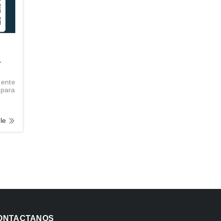
L
mente
 para
 o
 una
lle
ONTACTANOS