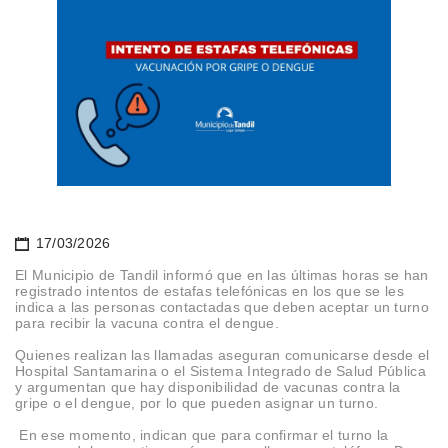
17/03/2026
El Municipio de Tandil informó que en las últimas horas se han
registrado intentos de estafas telefónicas en los que se les
indica a las personas contactadas que deben aceptar un turno
para recibir la vacuna contra el dengue.
Quienes realizan las llamadas aseguran comunicarse desde el
Hospital Santamarina o el Sistema Integrado de Salud Pública
y argumentan que hay disponibilidad de vacunas contra la
gripe o el dengue, por lo que pueden asignar un turno.
En ese momento, indican que para confirmar el turno la